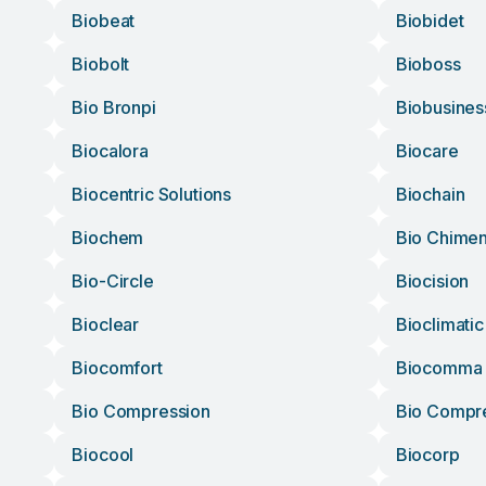
Biobeat
Biobidet
Biobolt
Bioboss
Bio Bronpi
Biobusines
Biocalora
Biocare
Biocentric Solutions
Biochain
Biochem
Bio Chime
Bio-Circle
Biocision
Bioclear
Bioclimatic
Biocomfort
Biocomma
Bio Compression
Bio Compr
Biocool
Biocorp