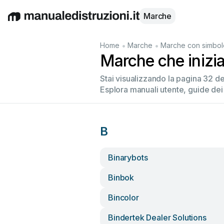
Marche
English
Deutsch
Español
Italiano
Français
•
•
Home
Marche
Marche con simbol
Marche che inizi
Stai visualizzando la pagina 32 d
Esplora manuali utente, guide dei
B
Binarybots
Binbok
Bincolor
Bindertek Dealer Solutions