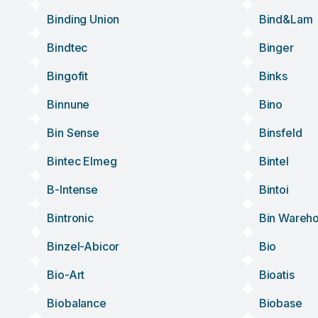
Binding Union
Bind&lam
Bindtec
Binger
Bingofit
Binks
Binnune
Bino
Bin Sense
Binsfeld
Bintec Elmeg
Bintel
B-Intense
Bintoi
Bintronic
Bin Wareh
Binzel-Abicor
Bio
Bio-Art
Bioatis
Biobalance
Biobase