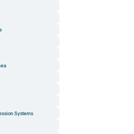
s
nea
ession Systems