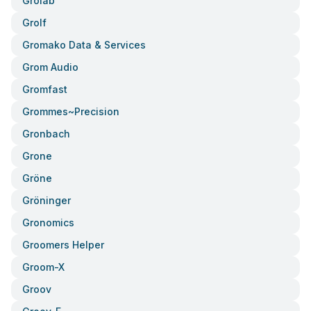
Grolab
Grolf
Gromako Data & Services
Grom Audio
Gromfast
Grommes~precision
Gronbach
Grone
Gröne
Gröninger
Gronomics
Groomers Helper
Groom-X
Groov