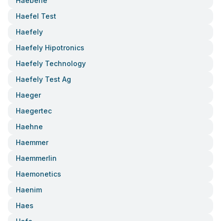
Haeberle
Haefel Test
Haefely
Haefely Hipotronics
Haefely Technology
Haefely Test Ag
Haeger
Haegertec
Haehne
Haemmer
Haemmerlin
Haemonetics
Haenim
Haes