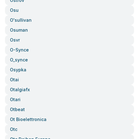
Ostrov
Osu
O'sullivan
Osuman
Osvr
O-Synce
O_synce
Osypka
Otai
Otalgiafx
Otari
Otbeat
Ot Bioelettronica
Otc