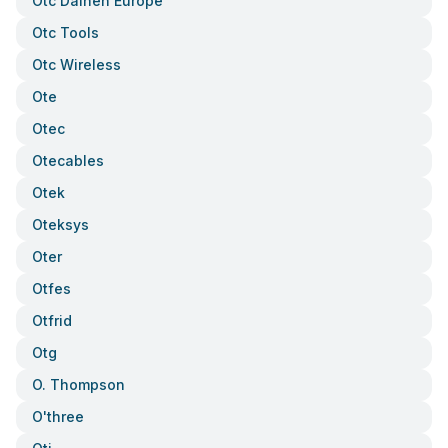
Otc Daihen Europe
Otc Tools
Otc Wireless
Ote
Otec
Otecables
Otek
Oteksys
Oter
Otfes
Otfrid
Otg
O. Thompson
O'three