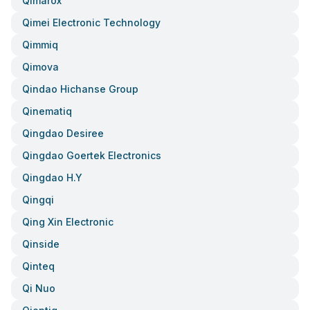
Qimarox
Qimei Electronic Technology
Qimmiq
Qimova
Qindao Hichanse Group
Qinematiq
Qingdao Desiree
Qingdao Goertek Electronics
Qingdao H.y
Qingqi
Qing Xin Electronic
Qinside
Qinteq
Qi Nuo