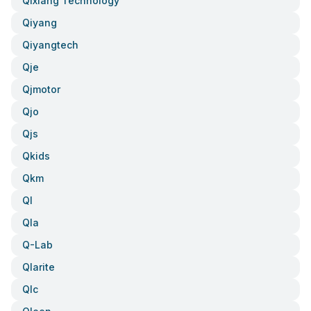
Qixiang Technology
Qiyang
Qiyangtech
Qje
Qjmotor
Qjo
Qjs
Qkids
Qkm
Ql
Qla
Q-Lab
Qlarite
Qlc