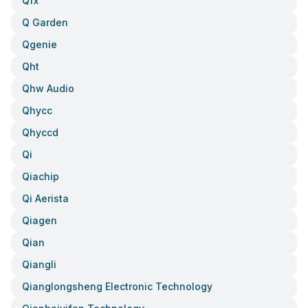
Qfx
Q Garden
Qgenie
Qht
Qhw Audio
Qhycc
Qhyccd
Qi
Qiachip
Qi Aerista
Qiagen
Qian
Qiangli
Qianglongsheng Electronic Technology