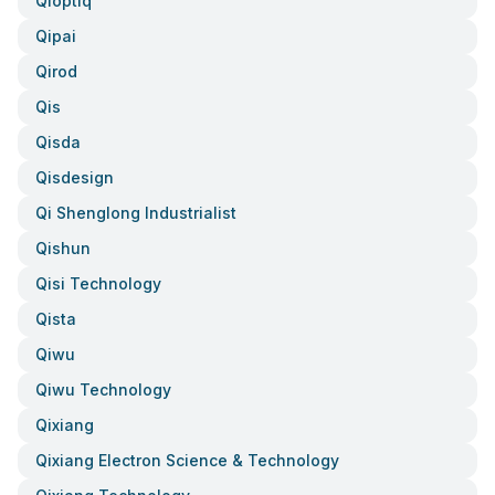
Qioptiq
Qipai
Qirod
Qis
Qisda
Qisdesign
Qi Shenglong Industrialist
Qishun
Qisi Technology
Qista
Qiwu
Qiwu Technology
Qixiang
Qixiang Electron Science & Technology