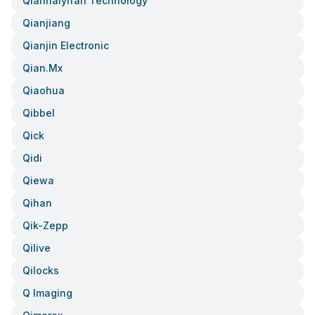
Qianhaiyifan Technology
Qianjiang
Qianjin Electronic
Qian.mx
Qiaohua
Qibbel
Qick
Qidi
Qiewa
Qihan
Qik-Zepp
Qilive
Qilocks
Q Imaging