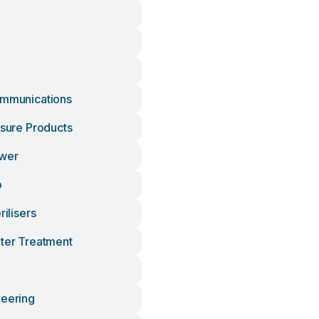
ommunications
isure Products
ower
o
rilisers
ater Treatment
neering