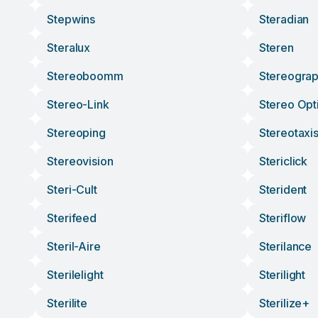
Stepwins
Steradian
Steralux
Steren
Stereoboomm
Stereograp
Stereo-Link
Stereo Opt
Stereoping
Stereotaxi
Stereovision
Stericlick
Steri-Cult
Sterident
Sterifeed
Steriflow
Steril-Aire
Sterilance
Sterilelight
Sterilight
Sterilite
Sterilize+