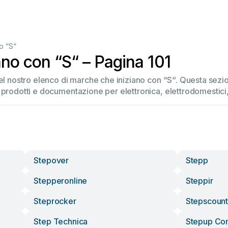
o “S“
no con “S“ – Pagina 101
del nostro elenco di marche che iniziano con “S“. Questa se
 prodotti e documentazione per elettronica, elettrodomestici, 
Stepover
Stepp
Stepperonline
Steppir
Steprocker
Stepscoun
Step Technica
Stepup Co