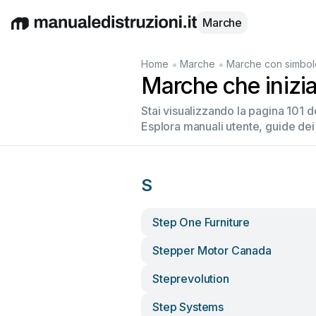
Marche
English
Deutsch
Español
Italiano
Français
•
•
Home
Marche
Marche con simbol
Marche che inizia
Stai visualizzando la pagina 101 
Esplora manuali utente, guide dei
S
Step One Furniture
Stepper Motor Canada
Steprevolution
Step Systems