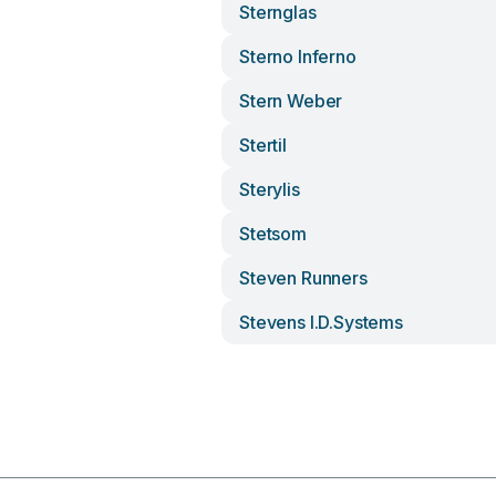
Sternglas
Sterno Inferno
Stern Weber
Stertil
Sterylis
Stetsom
Steven Runners
Stevens I.d.systems