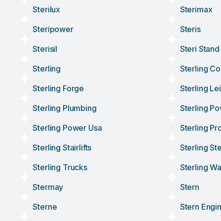
Sterilux
Sterimax
Steripower
Steris
Sterisil
Steri Stand
Sterling
Sterling C
Sterling Forge
Sterling Le
Sterling Plumbing
Sterling P
Sterling Power Usa
Sterling Pr
Sterling Stairlifts
Sterling Ste
Sterling Trucks
Sterling W
Stermay
Stern
Sterne
Stern Engi