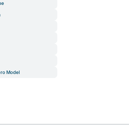
me
a
ero Model