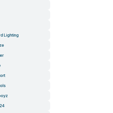
rd Lighting
ze
er
e
ort
ols
boyz
t24