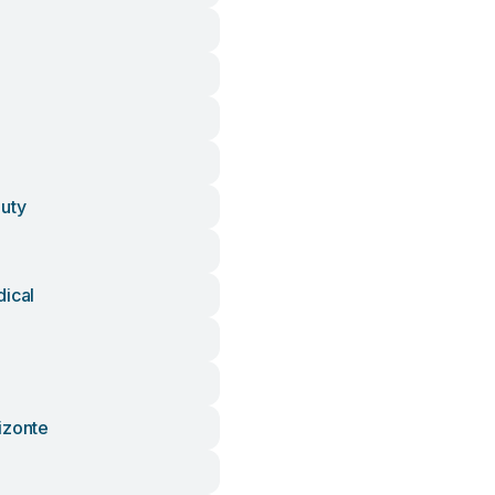
Duty
dical
izonte