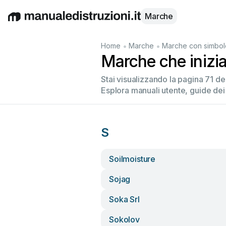
Marche
English
Deutsch
Español
Italiano
Français
•
•
Home
Marche
Marche con simbol
Marche che inizia
Stai visualizzando la pagina 71 d
Esplora manuali utente, guide dei
S
Soilmoisture
Sojag
Soka Srl
Sokolov