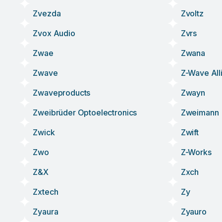
Zvezda
Zvoltz
Zvox Audio
Zvrs
Zwae
Zwana
Zwave
Z-Wave All
Zwaveproducts
Zwayn
Zweibrüder Optoelectronics
Zweimann
Zwick
Zwift
Zwo
Z-Works
Z&x
Zxch
Zxtech
Zy
Zyaura
Zyauro