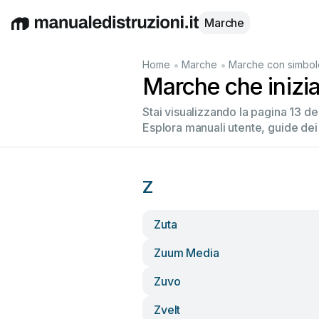
Marche
English
Deutsch
Español
Italiano
Français
•
•
Home
Marche
Marche con simbol
Marche che inizi
Stai visualizzando la pagina 13 d
Esplora manuali utente, guide dei
Z
Zuta
Zuum Media
Zuvo
Zvelt