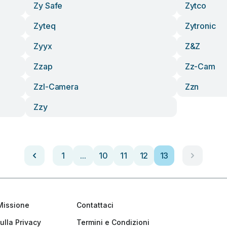
Zy Safe
Zytco
Zyteq
Zytronic
Zyyx
Z&z
Zzap
Zz-Cam
Zzl-Camera
Zzn
Zzy
1
...
10
11
12
13
Missione
Contattaci
ulla Privacy
Termini e Condizioni