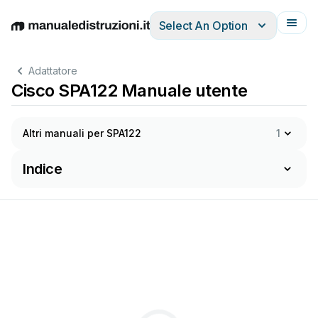
Select An Option
English
Deutsch
Español
Italiano
Français
Adattatore
Cisco SPA122 Manuale utente
Altri manuali per SPA122
1
Indice