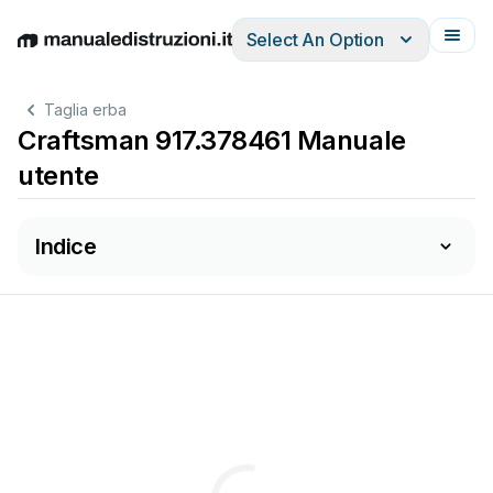
Select An Option
English
Deutsch
Español
Italiano
Français
Taglia erba
Craftsman 917.378461 Manuale
utente
Indice