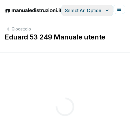
Select An Option
English
Deutsch
Español
Italiano
Français
Giocattolo
Eduard 53 249 Manuale utente
19