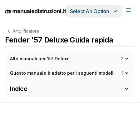
Select An Option
English
Deutsch
Español
Italiano
Français
Amplificatore
Fender '57 Deluxe Guida rapida
Altri manuali per '57 Deluxe
2
Questo manuale è adatto per i seguenti modelli
1
Indice