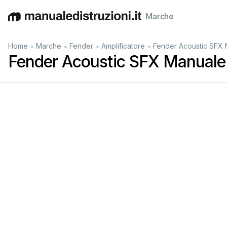
Marche
English
Deutsch
Español
Italiano
Français
•
•
•
•
Home
Marche
Fender
Amplificatore
Fender Acoustic SFX 
Fender Acoustic SFX Manuale