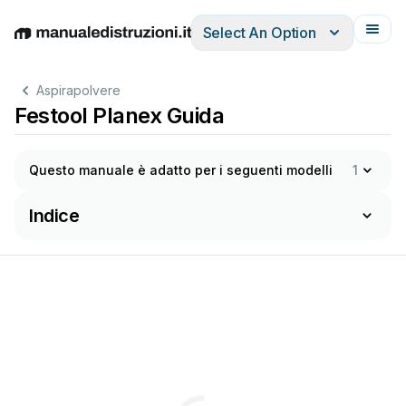
Select An Option
English
Deutsch
Español
Italiano
Français
Aspirapolvere
Festool Planex Guida
Questo manuale è adatto per i seguenti modelli
1
Indice