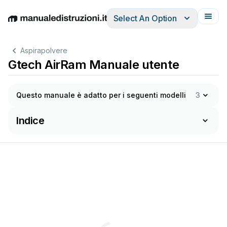
Select An Option
English
Deutsch
Español
Italiano
Français
Aspirapolvere
Gtech AirRam Manuale utente
Questo manuale è adatto per i seguenti modelli
3
Indice