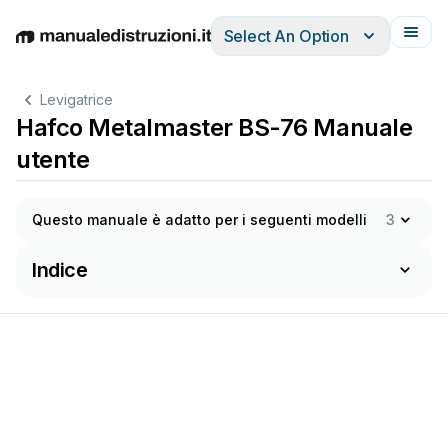
Select An Option
English
Deutsch
Español
Italiano
Français
Levigatrice
Hafco Metalmaster BS-76 Manuale
utente
Questo manuale è adatto per i seguenti modelli
3
Indice