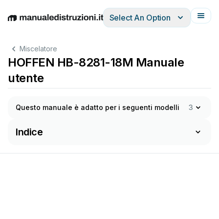
Select An Option
English
Deutsch
Español
Italiano
Français
Miscelatore
HOFFEN HB-8281-18M Manuale
utente
Questo manuale è adatto per i seguenti modelli
3
Indice