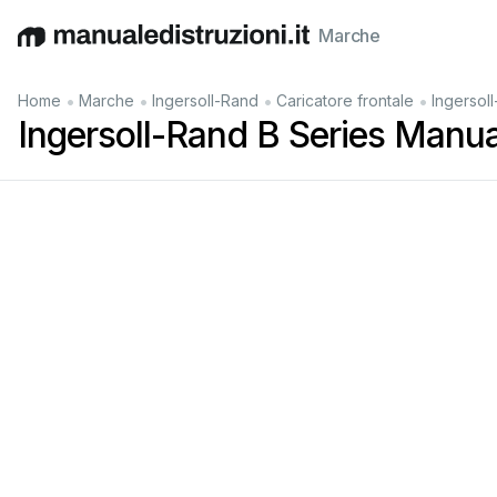
Marche
English
Deutsch
Español
Italiano
Français
•
•
•
•
Home
Marche
Ingersoll-Rand
Caricatore frontale
Ingersol
Ingersoll-Rand B Series Manua