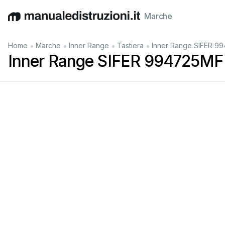
Marche
English
Deutsch
Español
Italiano
Français
•
•
•
•
Home
Marche
Inner Range
Tastiera
Inner Range SIFER 9
Inner Range SIFER 994725MF