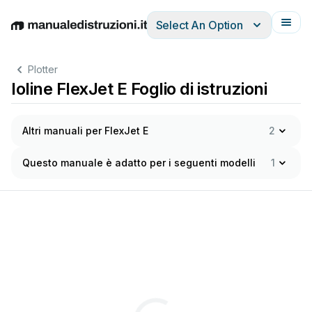
Select An Option
English
Deutsch
Español
Italiano
Français
Plotter
Ioline FlexJet E Foglio di istruzioni
Altri manuali per FlexJet E
2
Questo manuale è adatto per i seguenti modelli
1