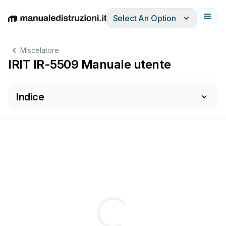
Select An Option
English
Deutsch
Español
Italiano
Français
Miscelatore
IRIT IR-5509 Manuale utente
Indice