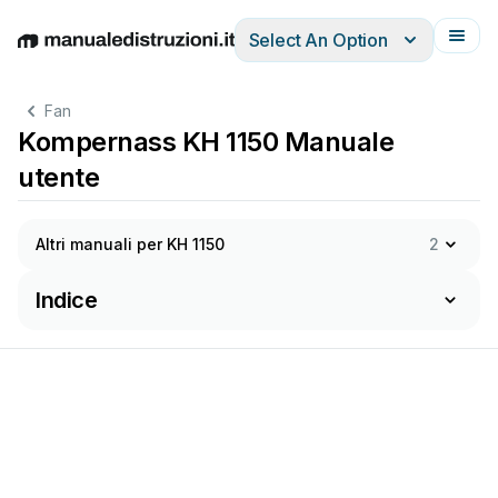
Select An Option
English
Deutsch
Español
Italiano
Français
Fan
Kompernass KH 1150 Manuale
utente
Altri manuali per KH 1150
2
Indice