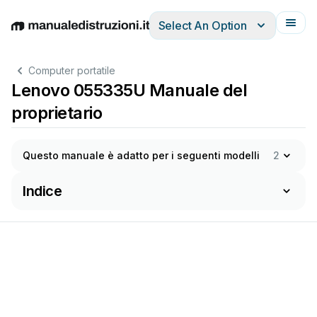
Select An Option
English
Deutsch
Español
Italiano
Français
Computer portatile
Lenovo 055335U Manuale del
proprietario
Questo manuale è adatto per i seguenti modelli
2
Indice