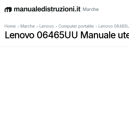
Marche
English
Deutsch
Español
Italiano
Français
•
•
•
•
Home
Marche
Lenovo
Computer portatile
Lenovo 06465U
Lenovo 06465UU Manuale ut