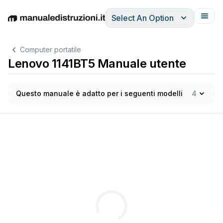
Select An Option
English
Deutsch
Español
Italiano
Français
Computer portatile
Lenovo 1141BT5 Manuale utente
Questo manuale è adatto per i seguenti modelli
4
®