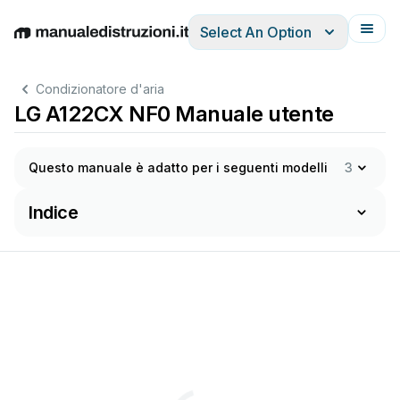
Select An Option
English
Deutsch
Español
Italiano
Français
Condizionatore d'aria
LG A122CX NF0 Manuale utente
Questo manuale è adatto per i seguenti modelli
3
Indice