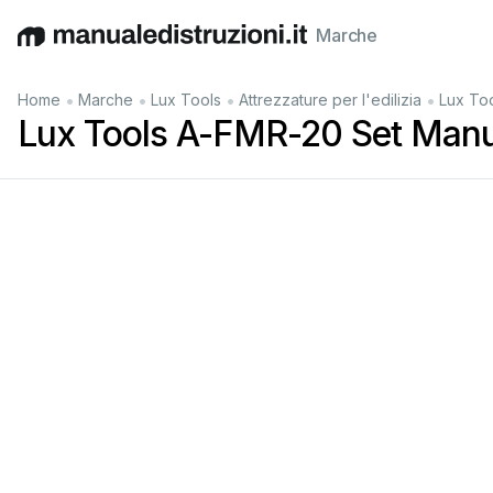
Marche
English
Deutsch
Español
Italiano
Français
•
•
•
•
Home
Marche
Lux Tools
Attrezzature per l'edilizia
Lux To
Lux Tools A-FMR-20 Set Manu