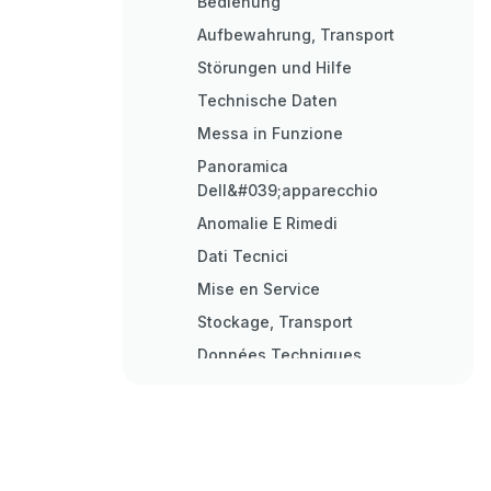
Bedienung
Aufbewahrung, Transport
Störungen und Hilfe
Technische Daten
Messa in Funzione
Panoramica
Dell&#039;apparecchio
Anomalie E Rimedi
Dati Tecnici
Mise en Service
Stockage, Transport
Données Techniques
Installation
Using for the First Time
Operation
Storage, Transportation