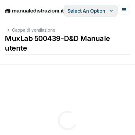
Select An Option
English
Deutsch
Español
Italiano
Français
Cappa di ventilazione
MuxLab 500439-D&D Manuale
utente