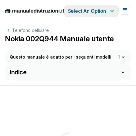
Select An Option
English
Deutsch
Español
Italiano
Français
Telefono cellulare
Nokia 002Q944 Manuale utente
Questo manuale è adatto per i seguenti modelli
1
Indice