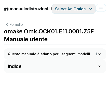
Select An Option
English
Deutsch
Español
Italiano
Français
Fornello
omake Omk.OCK01.E11.0001.Z5F
Manuale utente
Questo manuale è adatto per i seguenti modelli
1
Indice