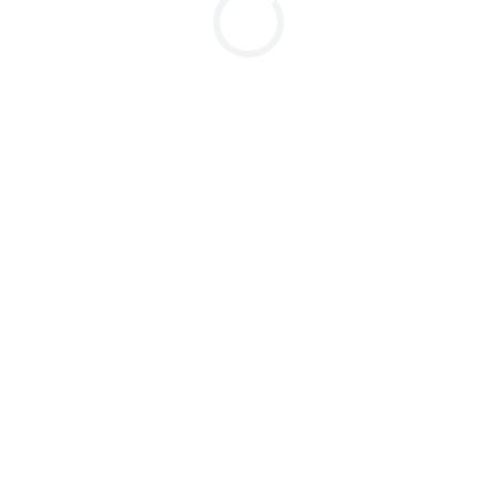
Elektronisc
her T
imer mit 
LCD-Anzeige