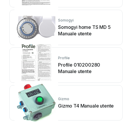
Somogyi
Somogyi home TS MD 5
Manuale utente
Profile
Profile 010200280
Manuale utente
Gizmo
Gizmo T4 Manuale utente