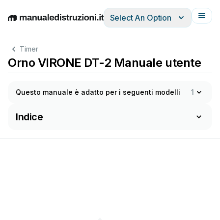
Select An Option
English
Deutsch
Español
Italiano
Français
Timer
Orno VIRONE DT-2 Manuale utente
Questo manuale è adatto per i seguenti modelli
1
Indice
-141
Gliwice,
POLAND
DT
DT