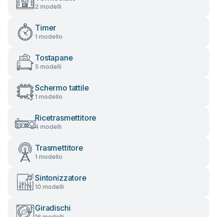
2 modelli
Timer
1 modello
Tostapane
5 modelli
Schermo tattile
1 modello
Ricetrasmettitore
4 modelli
Trasmettitore
1 modello
Sintonizzatore
10 modelli
Giradischi
16 modelli