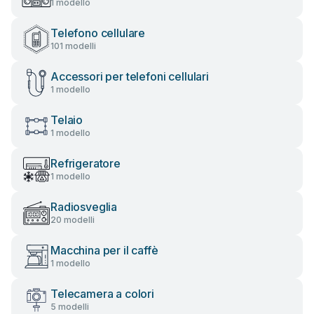
1 modello
Telefono cellulare
101 modelli
Accessori per telefoni cellulari
1 modello
Telaio
1 modello
Refrigeratore
1 modello
Radiosveglia
20 modelli
Macchina per il caffè
1 modello
Telecamera a colori
5 modelli