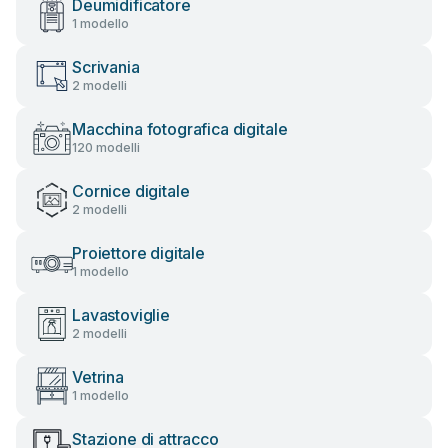
Deumidificatore
1 modello
Scrivania
2 modelli
Macchina fotografica digitale
120 modelli
Cornice digitale
2 modelli
Proiettore digitale
1 modello
Lavastoviglie
2 modelli
Vetrina
1 modello
Stazione di attracco