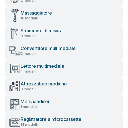
2 modelli
Massaggiatore
16 modelli
Strumento di misura
3 modelli
Convertitore multimediale
2 modelli
Lettore multimediale
4 modelli
Attrezzature mediche
3 modelli
Merchandiser
1 modello
Registratore a microcassette
14 modelli