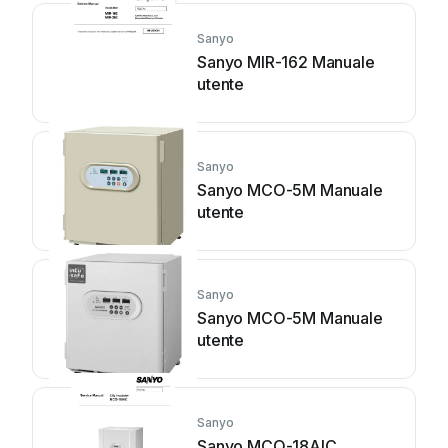
Sanyo
Sanyo MIR-162 Manuale
utente
Sanyo
Sanyo MCO-5M Manuale
utente
Sanyo
Sanyo MCO-5M Manuale
utente
Sanyo
Sanyo MCO-18AIC