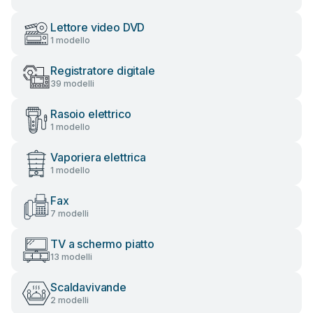
Lettore video DVD
1 modello
Registratore digitale
39 modelli
Rasoio elettrico
1 modello
Vaporiera elettrica
1 modello
Fax
7 modelli
TV a schermo piatto
13 modelli
Scaldavivande
2 modelli