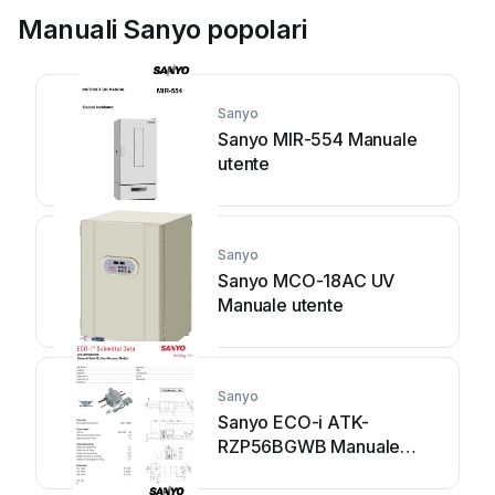
Manuali Sanyo popolari
Sanyo
Sanyo MIR-554 Manuale
utente
Sanyo
Sanyo MCO-18AC UV
Manuale utente
Sanyo
Sanyo ECO-i ATK-
RZP56BGWB Manuale
utente