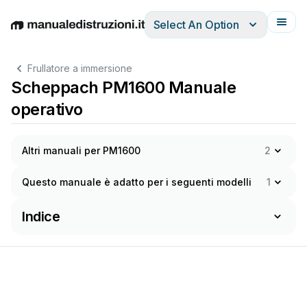
Select An Option
English
Deutsch
Español
Italiano
Français
Frullatore a immersione
Scheppach PM1600 Manuale
operativo
Altri manuali per PM1600
2
Questo manuale è adatto per i seguenti modelli
1
Indice