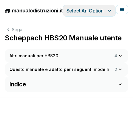
Select An Option
English
Deutsch
Español
Italiano
Français
Sega
Scheppach HBS20 Manuale utente
Altri manuali per HBS20
4
Questo manuale è adatto per i seguenti modelli
2
Indice