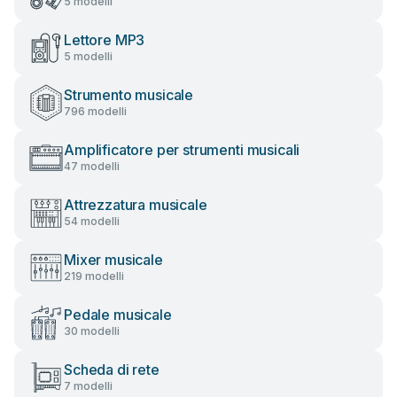
5 modelli
Lettore MP3
5 modelli
Strumento musicale
796 modelli
Amplificatore per strumenti musicali
47 modelli
Attrezzatura musicale
54 modelli
Mixer musicale
219 modelli
Pedale musicale
30 modelli
Scheda di rete
7 modelli