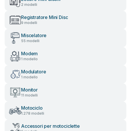
2 modelli
Registratore Mini Disc
9 modelli
Miscelatore
55 modelli
Modem
1 modello
Modulatore
1 modello
Monitor
11 modelli
Motociclo
1.278 modelli
Accessori per motociclette