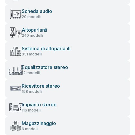
Scheda audio
20 modelli
Altoparlanti
240 modelli
Sistema di altoparlanti
351 modelli
Equalizzatore stereo
12 modelli
Ricevitore stereo
198 modelli
Impianto stereo
116 modelli
Magazzinaggio
6 modelli