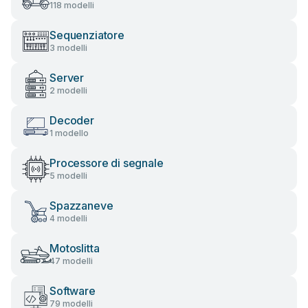
118 modelli
Sequenziatore
3 modelli
Server
2 modelli
Decoder
1 modello
Processore di segnale
5 modelli
Spazzaneve
4 modelli
Motoslitta
47 modelli
Software
79 modelli