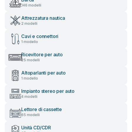
146 modelli
Attrezzatura nautica
2 modelli
Cavi e connettori
1 modello
Ricevitore per auto
25 modelli
Altoparlanti per auto
1 modello
Impianto stereo per auto
4 modelli
Lettore di cassette
65 modelli
Unità CD/CDR