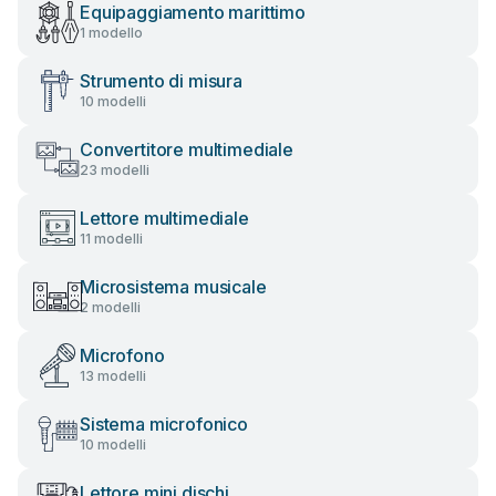
Equipaggiamento marittimo
1 modello
Strumento di misura
10 modelli
Convertitore multimediale
23 modelli
Lettore multimediale
11 modelli
Microsistema musicale
2 modelli
Microfono
13 modelli
Sistema microfonico
10 modelli
Lettore mini dischi