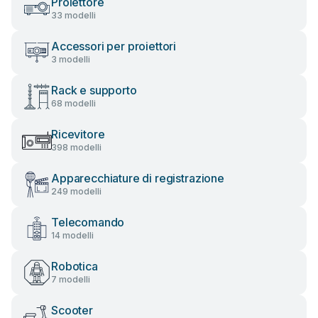
Proiettore
33 modelli
Accessori per proiettori
3 modelli
Rack e supporto
68 modelli
Ricevitore
398 modelli
Apparecchiature di registrazione
249 modelli
Telecomando
14 modelli
Robotica
7 modelli
Scooter