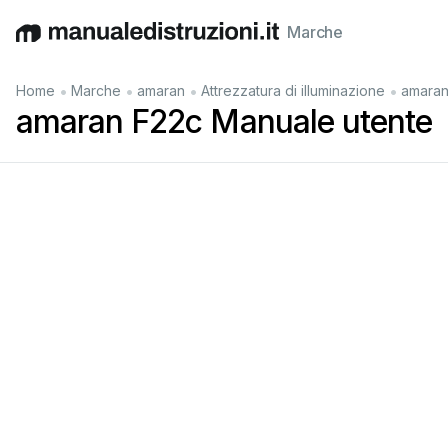
Marche
English
Deutsch
Español
Italiano
Français
•
•
•
•
Home
Marche
amaran
Attrezzatura di illuminazione
amaran
amaran F22c Manuale utente