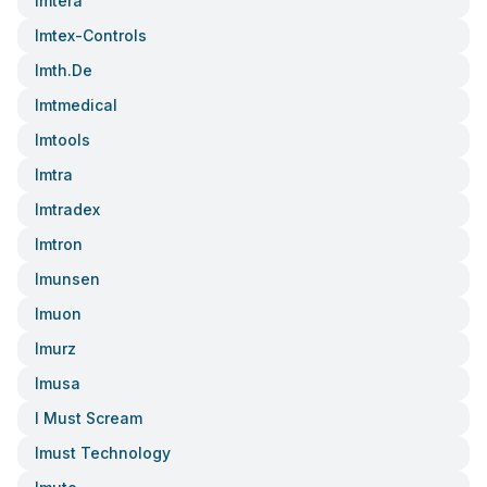
Imtera
Imtex-Controls
Imth.de
Imtmedical
Imtools
Imtra
Imtradex
Imtron
Imunsen
Imuon
Imurz
Imusa
I Must Scream
Imust Technology