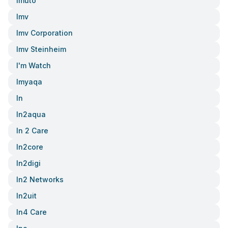
Imuto
Imv
Imv Corporation
Imv Steinheim
I'm Watch
Imyaqa
In
In2aqua
In 2 Care
In2core
In2digi
In2 Networks
In2uit
In4 Care