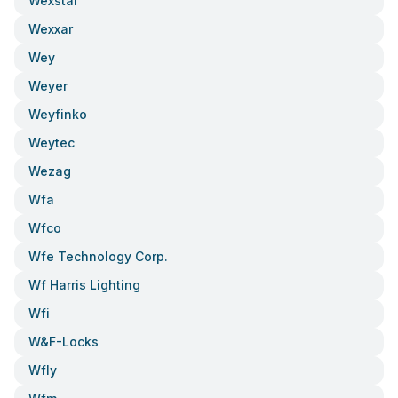
Wexstar
Wexxar
Wey
Weyer
Weyfinko
Weytec
Wezag
Wfa
Wfco
Wfe Technology Corp.
Wf Harris Lighting
Wfi
W&f-Locks
Wfly