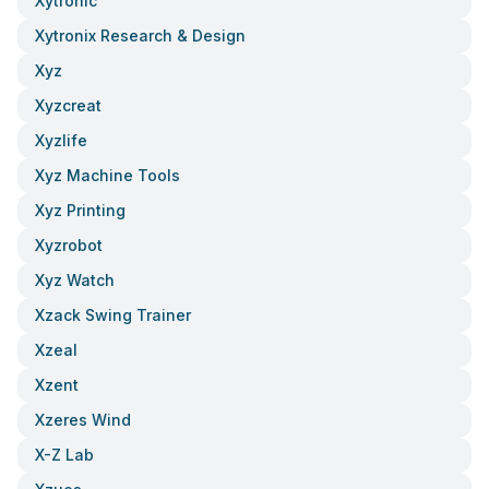
Xytronic
Xytronix Research & Design
Xyz
Xyzcreat
Xyzlife
Xyz Machine Tools
Xyz Printing
Xyzrobot
Xyz Watch
Xzack Swing Trainer
Xzeal
Xzent
Xzeres Wind
X-Z Lab