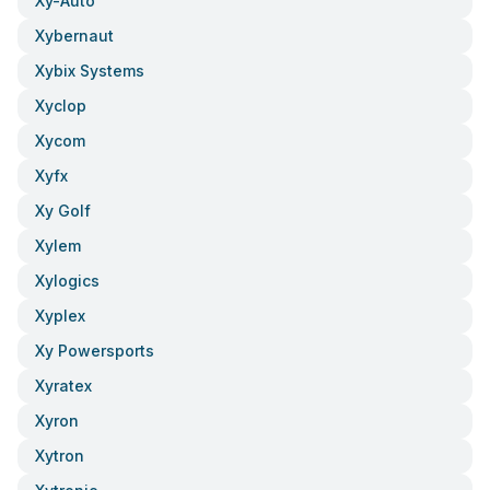
Xy-Auto
Xybernaut
Xybix Systems
Xyclop
Xycom
Xyfx
Xy Golf
Xylem
Xylogics
Xyplex
Xy Powersports
Xyratex
Xyron
Xytron