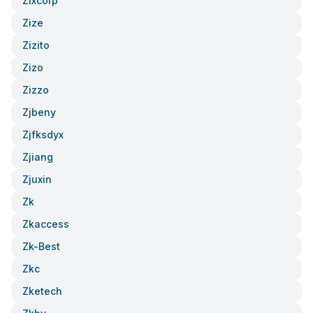
Zixcorp
Zize
Zizito
Zizo
Zizzo
Zjbeny
Zjfksdyx
Zjiang
Zjuxin
Zk
Zkaccess
Zk-Best
Zkc
Zketech