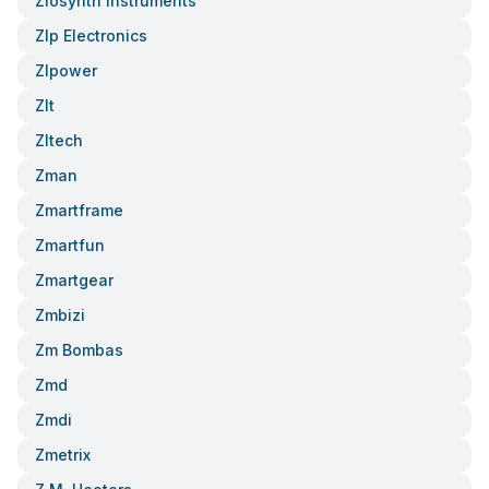
Zlosynth Instruments
Zlp Electronics
Zlpower
Zlt
Zltech
Zman
Zmartframe
Zmartfun
Zmartgear
Zmbizi
Zm Bombas
Zmd
Zmdi
Zmetrix