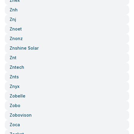
Znex
Znh
Znj
Znoet
Znonz
Znshine Solar
Znt
Zntech
Znts
Znyx
Zobelle
Zobo
Zobovison
Zoca