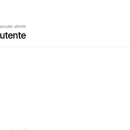
anuale utente
utente
B1-
G