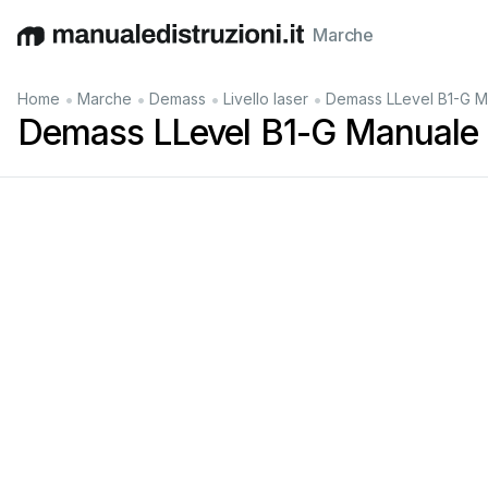
Marche
English
Deutsch
Español
Italiano
Français
•
•
•
•
Home
Marche
Demass
Livello laser
Demass LLevel B1-G M
Demass LLevel B1-G Manuale 