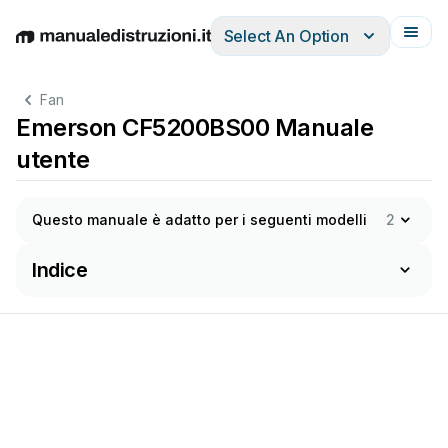
Select An Option
English
Deutsch
Español
Italiano
Français
Fan
Emerson CF5200BS00 Manuale
utente
Questo manuale è adatto per i seguenti modelli
2
Indice