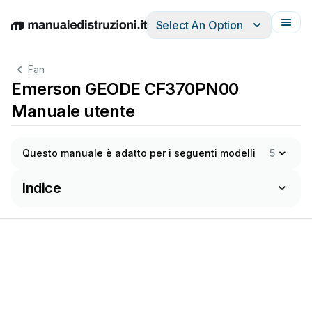
Select An Option
English
Deutsch
Español
Italiano
Français
Fan
Emerson GEODE CF370PN00
Manuale utente
Questo manuale è adatto per i seguenti modelli
5
Indice