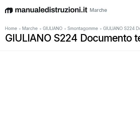
Marche
English
Deutsch
Español
Italiano
Français
•
•
•
•
Home
Marche
GIULIANO
Smontagomme
GIULIANO S224 D
GIULIANO S224 Documento t