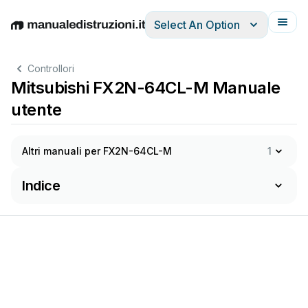
Select An Option
English
Deutsch
Español
Italiano
Français
Controllori
Mitsubishi FX2N-64CL-M Manuale
utente
Altri manuali per FX2N-64CL-M
1
Indice