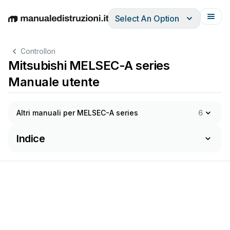
Select An Option
English
Deutsch
Español
Italiano
Français
Controllori
Mitsubishi MELSEC-A series
Manuale utente
Altri manuali per MELSEC-A series
6
Indice