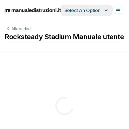
Select An Option
English
Deutsch
Español
Italiano
Français
Altoparlanti
Rocksteady Stadium Manuale utente