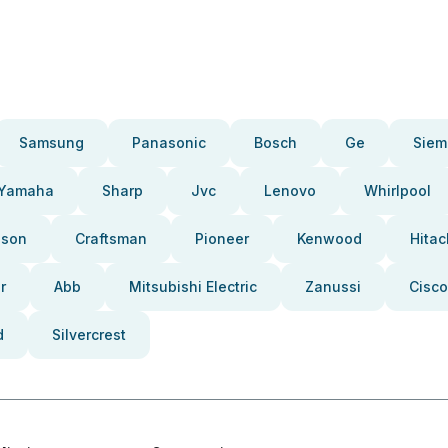
Samsung
Panasonic
Bosch
Ge
Siem
Yamaha
Sharp
Jvc
Lenovo
Whirlpool
pson
Craftsman
Pioneer
Kenwood
Hitac
r
Abb
Mitsubishi Electric
Zanussi
Cisco
d
Silvercrest