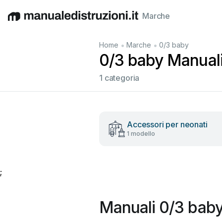
Marche
English
Deutsch
Español
Italiano
Français
•
•
Home
Marche
0/3 baby
0/3 baby Manuali 
1 categoria
Accessori per neonati
1 modello
;
Manuali 0/3 baby