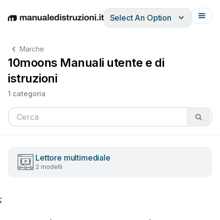
Select An Option
English
Deutsch
Español
Italiano
Français
Marche
10moons Manuali utente e di
istruzioni
1 categoria
Lettore multimediale
2 modelli
;