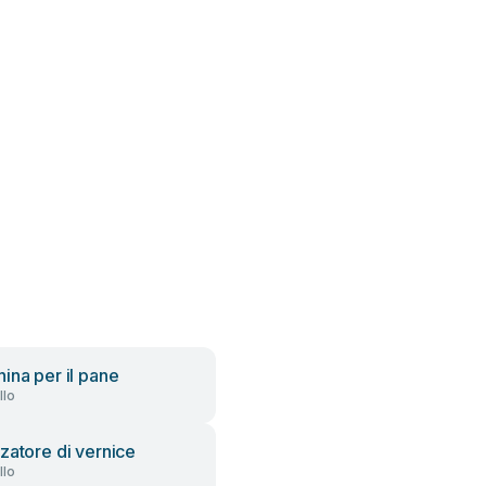
ina per il pane
llo
zatore di vernice
llo