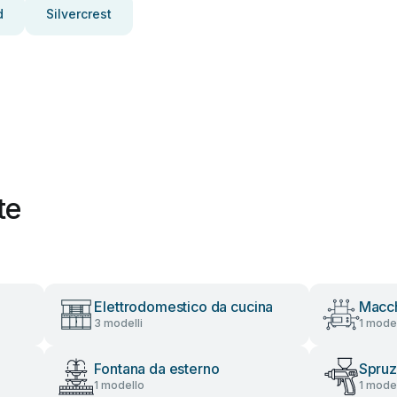
d
Silvercrest
te
Elettrodomestico da cucina
Macch
3 modelli
1 mode
Fontana da esterno
Spruz
1 modello
1 mode