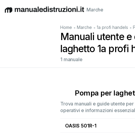
Marche
English
Deutsch
Español
Italiano
Français
•
•
•
Home
Marche
1a profi handels
Manuali utente e 
laghetto 1a profi
1 manuale
Pompa per laghet
Trova manuali e guide utente per t
operativi e informazioni essenzial
OASIS 501R-1