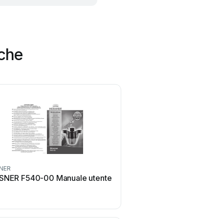
rche
SNER
Pontec
SNER F540-00 Manuale utente
Pontec PondoMax Eco 
Manuale utente